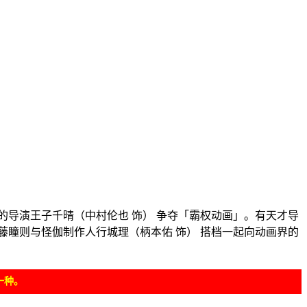
导演王子千晴（中村伦也 饰） 争夺「霸权动画」。有天才导
瞳则与怪伽制作人行城理（柄本佑 饰） 搭档一起向动画界的
一种。