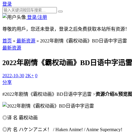
登录
登录/注册
尊敬的用戶，您还未登录，登录之后免费获取本站所有资源！
首页
»
最新资源
»
2022年剧情《霸权动画》BD日语中字迅雷
最新资源
2022年剧情《霸权动画》BD日语中字迅
2022-10-30
2K+
0
分享
#2022年剧情《霸权动画》BD日语中字迅雷 >
资源介绍&预览
◎译 名 霸权动画
◎片 名 ハケンアニメ！ / Haken Anime! / Anime Supermacy!