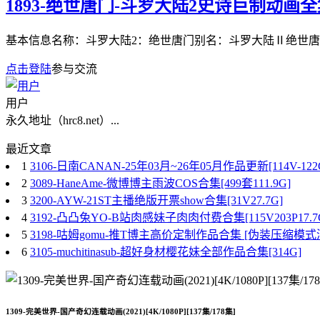
1893-绝世唐门-斗罗大陆2史诗巨制动画全集
基本信息名称：斗罗大陆2：绝世唐门别名：斗罗大陆Ⅱ绝世唐门 /
点击登陆
参与交流
用户
永久地址（hrc8.net）...
最近文章
1
3106-日南CANAN-25年03月~26年05月作品更新[114V-122
2
3089-HaneAme-微博博主雨波COS合集[499套111.9G]
3
3200-AYW-21ST主播绝版开票show合集[31V27.7G]
4
3192-凸凸兔YO-B站肉感妹子肉肉付费合集[115V203P17.7
5
3198-咕姆gomu-推T博主高价定制作品合集 [伪装压缩模式
6
3105-muchitinasub-超好身材樱花妹全部作品合集[314G]
1309-完美世界-国产奇幻连载动画(2021)[4K/1080P][137集/178集]