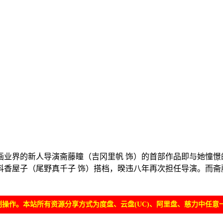
业界的新人导演斋藤瞳（吉冈里帆 饰）的首部作品即与她憧憬的
香屋子（尾野真千子 饰）搭档，暌违八年再次担任导演。而斋藤
操作。本站所有资源分享方式为度盘、云盘(UC)、阿里盘、慈力中任意