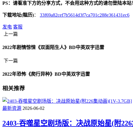
PS：请看准下方的分享方式，不会用这种方式的请勿登陆本站
下载地址(糍历)
：
33f69a82cef7b5614d3f7ca701c288e361431ec6
发电
客服
上一篇
2022年剧情惊悚《双面陌生人》BD中英双字迅雷
下一篇
2022年恐怖《爬行异种》BD中英双字迅雷
相关推荐
最新资源
2026-06-02
2403-吞噬星空剧场版：决战原始星(附226集动