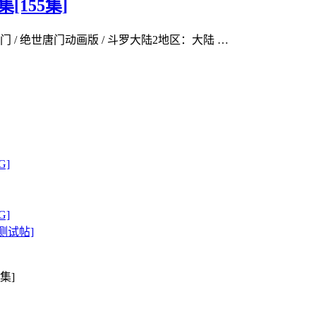
[155集]
 绝世唐门动画版 / 斗罗大陆2地区：大陆 …
G]
G]
测试帖]